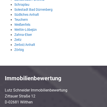
Schraplau
Solestadt Bad Dürrenberg
Südliches Anhalt
Teuchern
Weißenfels
Wettin-Löbejün
Zahna-Elser
Zeitz
Zerbst/Anhalt
Zörbig
Immobilienbewertung
Lutz Schneider Immobilienbewertung
Zittauer Straße 12
D-02681 Wilthen