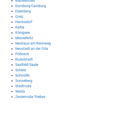
Blankenhain
Dornburg-Camburg
Eisenberg
Greiz
Hermsdorf
Kahla
Königsee
Meuselwitz
Neuhaus am Rennweg
Neustadt an der Orla
Pößneck
Rudolstadt
Saalfeld/Saale
Schleiz
Schmölln
Sonneberg
Stadtroda
Weida
Zeulenroda-Triebes