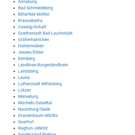
Annaburg
Bad Schmiedeberg
Bitterfeld-Wolfen
Braunsbedra
Coswig/Anhalt
Goethestadt Bad Lauchstädt
Gräfenhainichen
Hohenmölsen
Jessen/Elster
Kemberg
Landkreis Burgenlandkreis
Landsberg
Leuna
Lutherstadt Wittenberg
Lützen
Merseburg
Mücheln/Geiseltal
Naumburg/Saale
Oranienbaum-Wörlitz
Querfurt
Raghun-Jeßnitz
Sandersdorf-Brehna