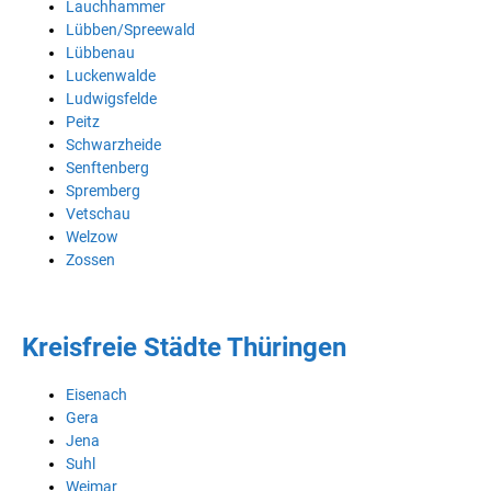
Lauchhammer
Lübben/Spreewald
Lübbenau
Luckenwalde
Ludwigsfelde
Peitz
Schwarzheide
Senftenberg
Spremberg
Vetschau
Welzow
Zossen
Kreisfreie Städte Thüringen
Eisenach
Gera
Jena
Suhl
Weimar