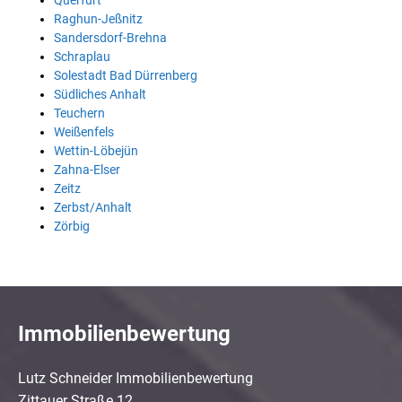
Querfurt
Raghun-Jeßnitz
Sandersdorf-Brehna
Schraplau
Solestadt Bad Dürrenberg
Südliches Anhalt
Teuchern
Weißenfels
Wettin-Löbejün
Zahna-Elser
Zeitz
Zerbst/Anhalt
Zörbig
Immobilienbewertung
Lutz Schneider Immobilienbewertung
Zittauer Straße 12