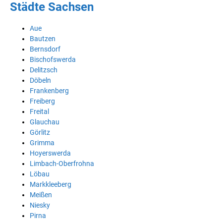
Städte Sachsen
Aue
Bautzen
Bernsdorf
Bischofswerda
Delitzsch
Döbeln
Frankenberg
Freiberg
Freital
Glauchau
Görlitz
Grimma
Hoyerswerda
Limbach-Oberfrohna
Löbau
Markkleeberg
Meißen
Niesky
Pirna