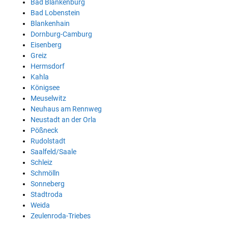
Bad Blankenburg
Bad Lobenstein
Blankenhain
Dornburg-Camburg
Eisenberg
Greiz
Hermsdorf
Kahla
Königsee
Meuselwitz
Neuhaus am Rennweg
Neustadt an der Orla
Pößneck
Rudolstadt
Saalfeld/Saale
Schleiz
Schmölln
Sonneberg
Stadtroda
Weida
Zeulenroda-Triebes