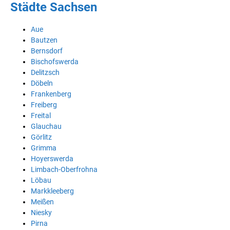
Städte Sachsen
Aue
Bautzen
Bernsdorf
Bischofswerda
Delitzsch
Döbeln
Frankenberg
Freiberg
Freital
Glauchau
Görlitz
Grimma
Hoyerswerda
Limbach-Oberfrohna
Löbau
Markkleeberg
Meißen
Niesky
Pirna