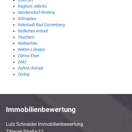
Querfurt
Raghun-Jeßnitz
Sandersdorf-Brehna
Schraplau
Solestadt Bad Dürrenberg
Südliches Anhalt
Teuchern
Weißenfels
Wettin-Löbejün
Zahna-Elser
Zeitz
Zerbst/Anhalt
Zörbig
Immobilienbewertung
Lutz Schneider Immobilienbewertung
Zittauer Straße 12