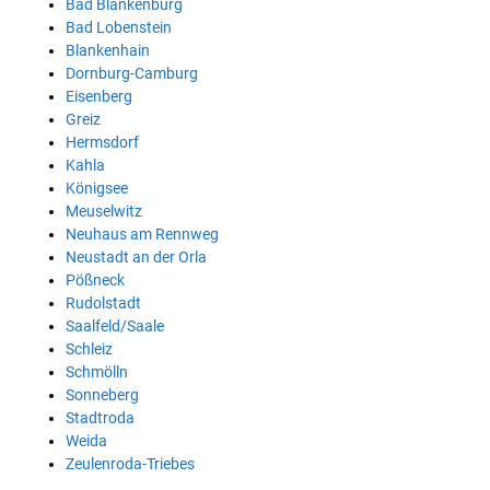
Bad Blankenburg
Bad Lobenstein
Blankenhain
Dornburg-Camburg
Eisenberg
Greiz
Hermsdorf
Kahla
Königsee
Meuselwitz
Neuhaus am Rennweg
Neustadt an der Orla
Pößneck
Rudolstadt
Saalfeld/Saale
Schleiz
Schmölln
Sonneberg
Stadtroda
Weida
Zeulenroda-Triebes