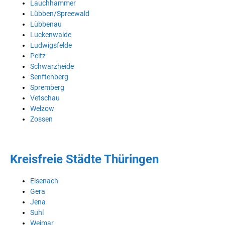
Lauchhammer
Lübben/Spreewald
Lübbenau
Luckenwalde
Ludwigsfelde
Peitz
Schwarzheide
Senftenberg
Spremberg
Vetschau
Welzow
Zossen
Kreisfreie Städte Thüringen
Eisenach
Gera
Jena
Suhl
Weimar