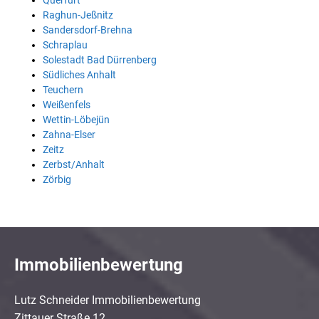
Querfurt
Raghun-Jeßnitz
Sandersdorf-Brehna
Schraplau
Solestadt Bad Dürrenberg
Südliches Anhalt
Teuchern
Weißenfels
Wettin-Löbejün
Zahna-Elser
Zeitz
Zerbst/Anhalt
Zörbig
Immobilienbewertung
Lutz Schneider Immobilienbewertung
Zittauer Straße 12