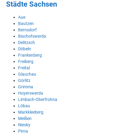
Städte Sachsen
Aue
Bautzen
Bernsdorf
Bischofswerda
Delitzsch
Döbeln
Frankenberg
Freiberg
Freital
Glauchau
Görlitz
Grimma
Hoyerswerda
Limbach-Oberfrohna
Löbau
Markkleeberg
Meißen
Niesky
Pirna