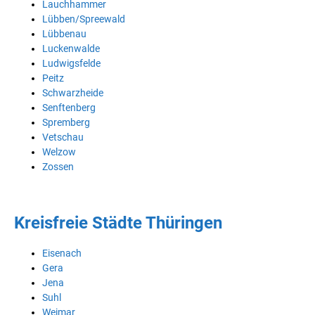
Lauchhammer
Lübben/Spreewald
Lübbenau
Luckenwalde
Ludwigsfelde
Peitz
Schwarzheide
Senftenberg
Spremberg
Vetschau
Welzow
Zossen
Kreisfreie Städte Thüringen
Eisenach
Gera
Jena
Suhl
Weimar