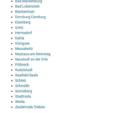
Bad Blankenburg
Bad Lobenstein
Blankenhain
Dornburg-Camburg
Eisenberg
Greiz
Hermsdorf
Kahla
Königsee
Meuselwitz
Neuhaus am Rennweg
Neustadt an der Orla
Pößneck
Rudolstadt
Saalfeld/Saale
Schleiz
Schmölln
Sonneberg
Stadtroda
Weida
Zeulenroda-Triebes