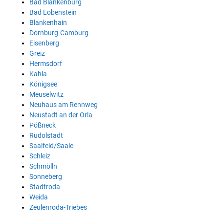
Bad Blankenburg
Bad Lobenstein
Blankenhain
Dornburg-Camburg
Eisenberg
Greiz
Hermsdorf
Kahla
Königsee
Meuselwitz
Neuhaus am Rennweg
Neustadt an der Orla
Pößneck
Rudolstadt
Saalfeld/Saale
Schleiz
Schmölln
Sonneberg
Stadtroda
Weida
Zeulenroda-Triebes