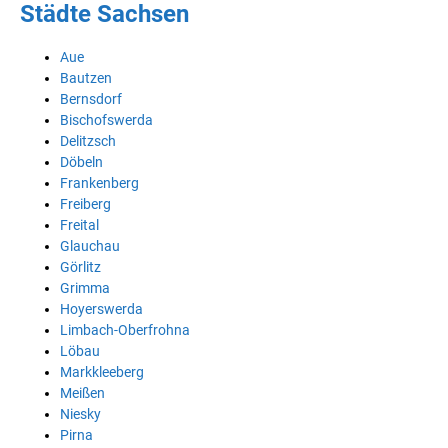
Städte Sachsen
Aue
Bautzen
Bernsdorf
Bischofswerda
Delitzsch
Döbeln
Frankenberg
Freiberg
Freital
Glauchau
Görlitz
Grimma
Hoyerswerda
Limbach-Oberfrohna
Löbau
Markkleeberg
Meißen
Niesky
Pirna