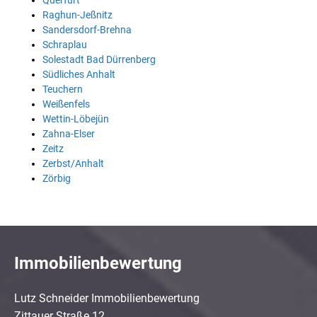
Querfurt
Raghun-Jeßnitz
Sandersdorf-Brehna
Schraplau
Solestadt Bad Dürrenberg
Südliches Anhalt
Teuchern
Weißenfels
Wettin-Löbejün
Zahna-Elser
Zeitz
Zerbst/Anhalt
Zörbig
Immobilienbewertung
Lutz Schneider Immobilienbewertung
Zittauer Straße 12