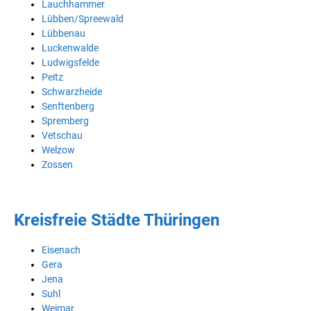
Lauchhammer
Lübben/Spreewald
Lübbenau
Luckenwalde
Ludwigsfelde
Peitz
Schwarzheide
Senftenberg
Spremberg
Vetschau
Welzow
Zossen
Kreisfreie Städte Thüringen
Eisenach
Gera
Jena
Suhl
Weimar