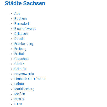
Städte Sachsen
Aue
Bautzen
Bernsdorf
Bischofswerda
Delitzsch
Döbeln
Frankenberg
Freiberg
Freital
Glauchau
Görlitz
Grimma
Hoyerswerda
Limbach-Oberfrohna
Löbau
Markkleeberg
Meißen
Niesky
Pirna