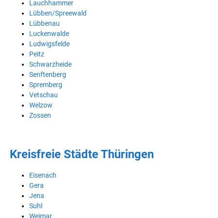
Lauchhammer
Lübben/Spreewald
Lübbenau
Luckenwalde
Ludwigsfelde
Peitz
Schwarzheide
Senftenberg
Spremberg
Vetschau
Welzow
Zossen
Kreisfreie Städte Thüringen
Eisenach
Gera
Jena
Suhl
Weimar