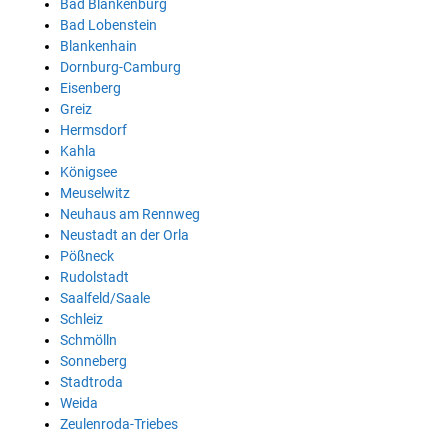
Bad Blankenburg
Bad Lobenstein
Blankenhain
Dornburg-Camburg
Eisenberg
Greiz
Hermsdorf
Kahla
Königsee
Meuselwitz
Neuhaus am Rennweg
Neustadt an der Orla
Pößneck
Rudolstadt
Saalfeld/Saale
Schleiz
Schmölln
Sonneberg
Stadtroda
Weida
Zeulenroda-Triebes