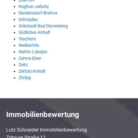
Querfurt
Raghun-Jeßnitz
Sandersdorf-Brehna
Schraplau
Solestadt Bad Dürrenberg
Südliches Anhalt
Teuchern
Weißenfels
Wettin-Löbejün
Zahna-Elser
Zeitz
Zerbst/Anhalt
Zörbig
Immobilienbewertung
Lutz Schneider Immobilienbewertung
Zittauer Straße 12