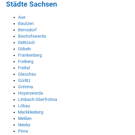
Städte Sachsen
Aue
Bautzen
Bernsdorf
Bischofswerda
Delitzsch
Döbeln
Frankenberg
Freiberg
Freital
Glauchau
Görlitz
Grimma
Hoyerswerda
Limbach-Oberfrohna
Löbau
Markkleeberg
Meißen
Niesky
Pirna