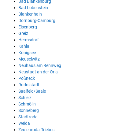
Bad Blankenburg
Bad Lobenstein
Blankenhain
Dornburg-Camburg
Eisenberg
Greiz
Hermsdorf
Kahla
Königsee
Meuselwitz
Neuhaus am Rennweg
Neustadt an der Orla
Pößneck
Rudolstadt
Saalfeld/Saale
Schleiz
Schmölln
Sonneberg
Stadtroda
Weida
Zeulenroda-Triebes