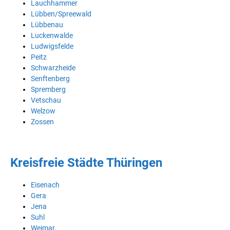
Lauchhammer
Lübben/Spreewald
Lübbenau
Luckenwalde
Ludwigsfelde
Peitz
Schwarzheide
Senftenberg
Spremberg
Vetschau
Welzow
Zossen
Kreisfreie Städte Thüringen
Eisenach
Gera
Jena
Suhl
Weimar