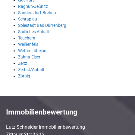
Querfurt
Raghun-Jeßnitz
Sandersdorf-Brehna
Schraplau
Solestadt Bad Dürrenberg
Südliches Anhalt
Teuchern
Weißenfels
Wettin-Löbejün
Zahna-Elser
Zeitz
Zerbst/Anhalt
Zörbig
Immobilienbewertung
Lutz Schneider Immobilienbewertung
Zittauer Straße 12