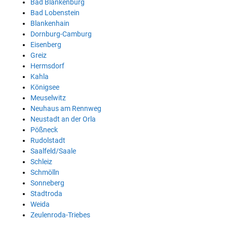
Bad Blankenburg
Bad Lobenstein
Blankenhain
Dornburg-Camburg
Eisenberg
Greiz
Hermsdorf
Kahla
Königsee
Meuselwitz
Neuhaus am Rennweg
Neustadt an der Orla
Pößneck
Rudolstadt
Saalfeld/Saale
Schleiz
Schmölln
Sonneberg
Stadtroda
Weida
Zeulenroda-Triebes