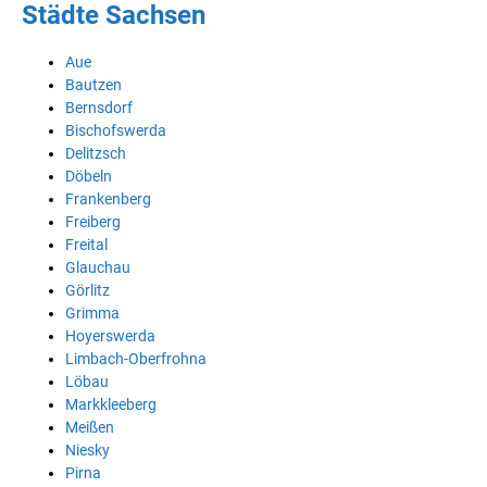
Städte Sachsen
Aue
Bautzen
Bernsdorf
Bischofswerda
Delitzsch
Döbeln
Frankenberg
Freiberg
Freital
Glauchau
Görlitz
Grimma
Hoyerswerda
Limbach-Oberfrohna
Löbau
Markkleeberg
Meißen
Niesky
Pirna