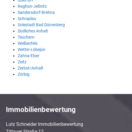
Querfurt
Raghun-Jeßnitz
Sandersdorf-Brehna
Schraplau
Solestadt Bad Dürrenberg
Südliches Anhalt
Teuchern
Weißenfels
Wettin-Löbejün
Zahna-Elser
Zeitz
Zerbst/Anhalt
Zörbig
Immobilienbewertung
Lutz Schneider Immobilienbewertung
Zittauer Straße 12