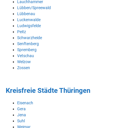
Lauchhammer
Lübben/Spreewald
Lübbenau
Luckenwalde
Ludwigsfelde
Peitz
Schwarzheide
Senftenberg
Spremberg
Vetschau
Welzow
Zossen
Kreisfreie Städte Thüringen
Eisenach
Gera
Jena
Suhl
Weimar