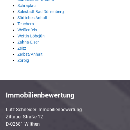
Schraplau
Solestadt Bad Dürrenberg
Südliches Anhalt
Teuchern
Weißenfels
Wettin-Löbejün
Zahna-Elser
Zeitz
Zerbst/Anhalt
Zörbig
Immobilienbewertung
Lutz Schneider Immobilienbewertung
Zittauer Straße 12
D-02681 Wilthen