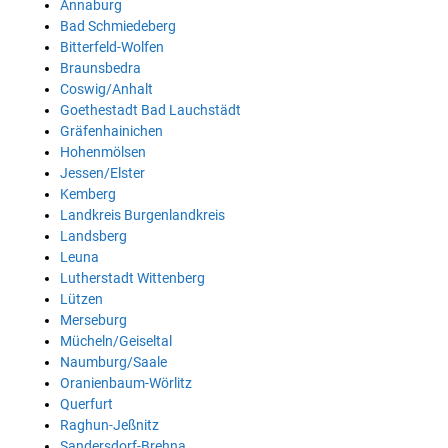
Annaburg
Bad Schmiedeberg
Bitterfeld-Wolfen
Braunsbedra
Coswig/Anhalt
Goethestadt Bad Lauchstädt
Gräfenhainichen
Hohenmölsen
Jessen/Elster
Kemberg
Landkreis Burgenlandkreis
Landsberg
Leuna
Lutherstadt Wittenberg
Lützen
Merseburg
Mücheln/Geiseltal
Naumburg/Saale
Oranienbaum-Wörlitz
Querfurt
Raghun-Jeßnitz
Sandersdorf-Brehna