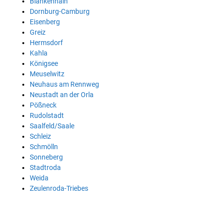
Blankenhain
Dornburg-Camburg
Eisenberg
Greiz
Hermsdorf
Kahla
Königsee
Meuselwitz
Neuhaus am Rennweg
Neustadt an der Orla
Pößneck
Rudolstadt
Saalfeld/Saale
Schleiz
Schmölln
Sonneberg
Stadtroda
Weida
Zeulenroda-Triebes