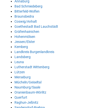
Annaburg
Bad Schmiedeberg
Bitterfeld-Wolfen
Braunsbedra
Coswig/Anhalt
Goethestadt Bad Lauchstädt
Gräfenhainichen
Hohenmölsen
Jessen/Elster
Kemberg
Landkreis Burgenlandkreis
Landsberg
Leuna
Lutherstadt Wittenberg
Lützen
Merseburg
Mücheln/Geiseltal
Naumburg/Saale
Oranienbaum-Wörlitz
Querfurt
Raghun-Jeßnitz
Sandersdorf-Brehna