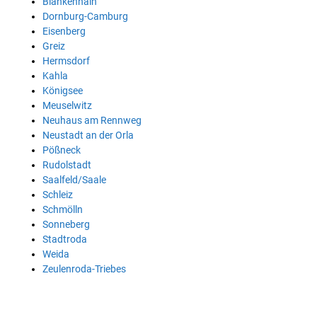
Blankenhain
Dornburg-Camburg
Eisenberg
Greiz
Hermsdorf
Kahla
Königsee
Meuselwitz
Neuhaus am Rennweg
Neustadt an der Orla
Pößneck
Rudolstadt
Saalfeld/Saale
Schleiz
Schmölln
Sonneberg
Stadtroda
Weida
Zeulenroda-Triebes