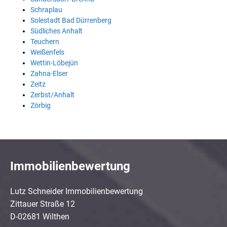
Schraplau
Solestadt Bad Dürrenberg
Südliches Anhalt
Teuchern
Weißenfels
Wettin-Löbejün
Zahna-Elser
Zeitz
Zerbst/Anhalt
Zörbig
Immobilienbewertung
Lutz Schneider Immobilienbewertung
Zittauer Straße 12
D-02681 Wilthen