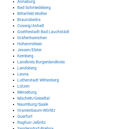
Annaburg
Bad Schmiedeberg
Bitterfeld-Wolfen
Braunsbedra
Coswig/Anhalt
Goethestadt Bad Lauchstädt
Gräfenhainichen
Hohenmölsen
Jessen/Elster
Kemberg
Landkreis Burgenlandkreis
Landsberg
Leuna
Lutherstadt Wittenberg
Lützen
Merseburg
Mücheln/Geiseltal
Naumburg/Saale
Oranienbaum-Wörlitz
Querfurt
Raghun-Jeßnitz
Sandersdorf-Brehna