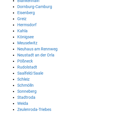
Blankenhain
Dornburg-Camburg
Eisenberg
Greiz
Hermsdorf
Kahla
Königsee
Meuselwitz
Neuhaus am Rennweg
Neustadt an der Orla
Pößneck
Rudolstadt
Saalfeld/Saale
Schleiz
Schmölln
Sonneberg
Stadtroda
Weida
Zeulenroda-Triebes