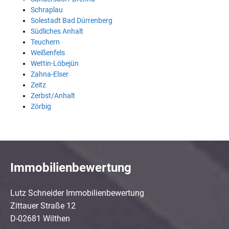
Schraplau
Solestadt Bad Dürrenberg
Südliches Anhalt
Teuchern
Weißenfels
Wettin-Löbejün
Zahna-Elser
Zeitz
Zerbst/Anhalt
Zörbig
Immobilienbewertung
Lutz Schneider Immobilienbewertung
Zittauer Straße 12
D-02681 Wilthen