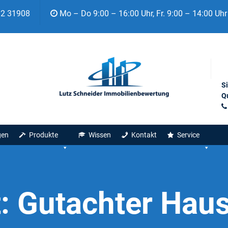
92 31908
Mo – Do 9:00 – 16:00 Uhr, Fr. 9:00 – 14:00 Uhr
S
Qu
gen
Produkte
Wissen
Kontakt
Service
t:
Gutachter Hau