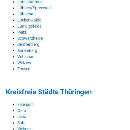
Lauchhammer
Lübben/Spreewald
Lübbenau
Luckenwalde
Ludwigsfelde
Peitz
Schwarzheide
Senftenberg
Spremberg
Vetschau
Welzow
Zossen
Kreisfreie Städte Thüringen
Eisenach
Gera
Jena
Suhl
Weimar