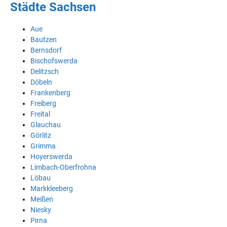
Städte Sachsen
Aue
Bautzen
Bernsdorf
Bischofswerda
Delitzsch
Döbeln
Frankenberg
Freiberg
Freital
Glauchau
Görlitz
Grimma
Hoyerswerda
Limbach-Oberfrohna
Löbau
Markkleeberg
Meißen
Niesky
Pirna