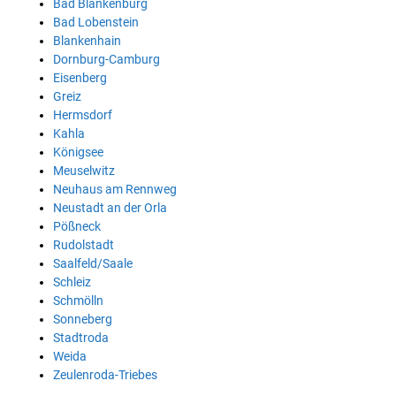
Bad Blankenburg
Bad Lobenstein
Blankenhain
Dornburg-Camburg
Eisenberg
Greiz
Hermsdorf
Kahla
Königsee
Meuselwitz
Neuhaus am Rennweg
Neustadt an der Orla
Pößneck
Rudolstadt
Saalfeld/Saale
Schleiz
Schmölln
Sonneberg
Stadtroda
Weida
Zeulenroda-Triebes