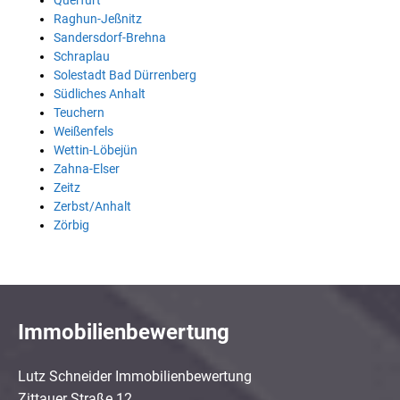
Querfurt
Raghun-Jeßnitz
Sandersdorf-Brehna
Schraplau
Solestadt Bad Dürrenberg
Südliches Anhalt
Teuchern
Weißenfels
Wettin-Löbejün
Zahna-Elser
Zeitz
Zerbst/Anhalt
Zörbig
Immobilienbewertung
Lutz Schneider Immobilienbewertung
Zittauer Straße 12