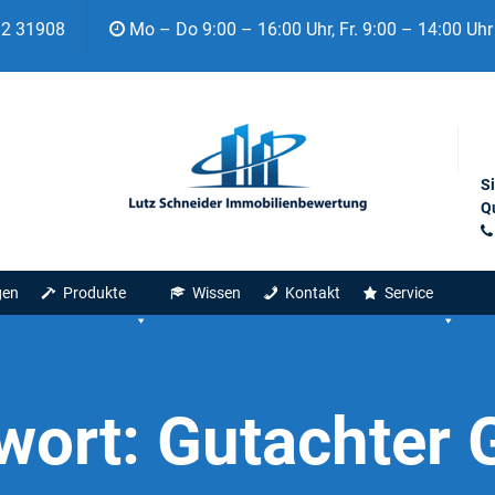
92 31908
Mo – Do 9:00 – 16:00 Uhr, Fr. 9:00 – 14:00 Uhr
S
Qu
gen
Produkte
Wissen
Kontakt
Service
wort:
Gutachter 