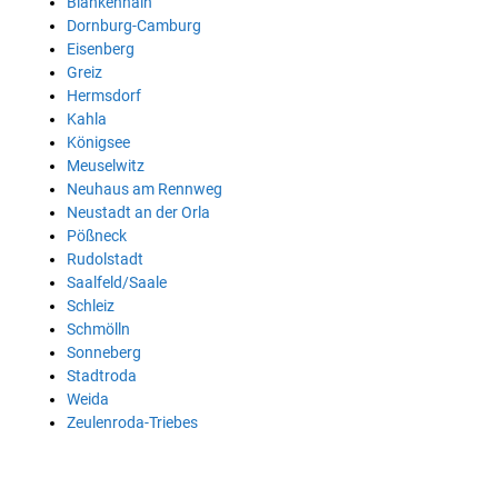
Blankenhain
Dornburg-Camburg
Eisenberg
Greiz
Hermsdorf
Kahla
Königsee
Meuselwitz
Neuhaus am Rennweg
Neustadt an der Orla
Pößneck
Rudolstadt
Saalfeld/Saale
Schleiz
Schmölln
Sonneberg
Stadtroda
Weida
Zeulenroda-Triebes