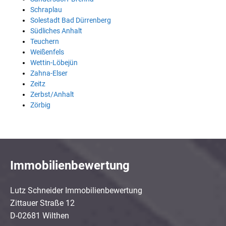
Schraplau
Solestadt Bad Dürrenberg
Südliches Anhalt
Teuchern
Weißenfels
Wettin-Löbejün
Zahna-Elser
Zeitz
Zerbst/Anhalt
Zörbig
Immobilienbewertung
Lutz Schneider Immobilienbewertung
Zittauer Straße 12
D-02681 Wilthen