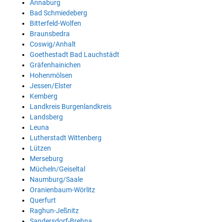
Annaburg
Bad Schmiedeberg
Bitterfeld-Wolfen
Braunsbedra
Coswig/Anhalt
Goethestadt Bad Lauchstädt
Gräfenhainichen
Hohenmölsen
Jessen/Elster
Kemberg
Landkreis Burgenlandkreis
Landsberg
Leuna
Lutherstadt Wittenberg
Lützen
Merseburg
Mücheln/Geiseltal
Naumburg/Saale
Oranienbaum-Wörlitz
Querfurt
Raghun-Jeßnitz
Sandersdorf-Brehna