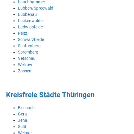
Lauchhammer
Lübben/Spreewald
Lübbenau
Luckenwalde
Ludwigsfelde
Peitz
Schwarzheide
Senftenberg
Spremberg
Vetschau
Welzow
Zossen
Kreisfreie Städte Thüringen
Eisenach
Gera
Jena
Suhl
Weimar