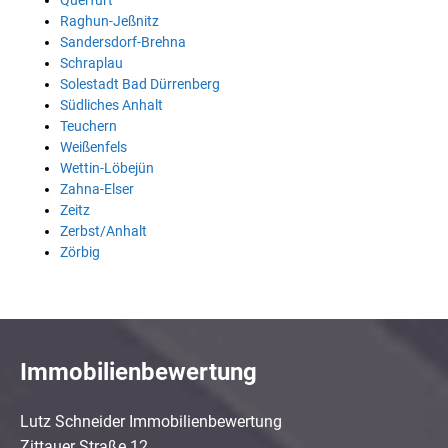
Querfurt
Raghun-Jeßnitz
Sandersdorf-Brehna
Schraplau
Solestadt Bad Dürrenberg
Südliches Anhalt
Teuchern
Weißenfels
Wettin-Löbejün
Zahna-Elser
Zeitz
Zerbst/Anhalt
Zörbig
Immobilienbewertung
Lutz Schneider Immobilienbewertung
Zittauer Straße 12