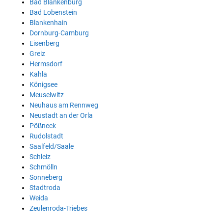
Bad Blankenburg
Bad Lobenstein
Blankenhain
Dornburg-Camburg
Eisenberg
Greiz
Hermsdorf
Kahla
Königsee
Meuselwitz
Neuhaus am Rennweg
Neustadt an der Orla
Pößneck
Rudolstadt
Saalfeld/Saale
Schleiz
Schmölln
Sonneberg
Stadtroda
Weida
Zeulenroda-Triebes