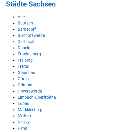
Städte Sachsen
Aue
Bautzen
Bernsdorf
Bischofswerda
Delitzsch
Döbeln
Frankenberg
Freiberg
Freital
Glauchau
Görlitz
Grimma
Hoyerswerda
Limbach-Oberfrohna
Löbau
Markkleeberg
Meißen
Niesky
Pirna