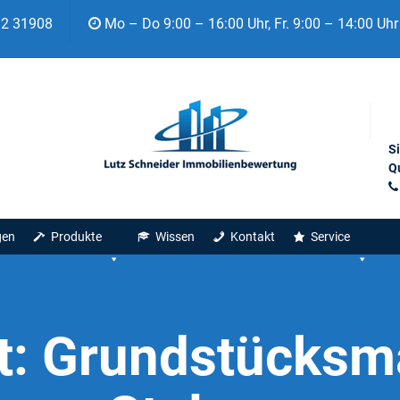
92 31908
Mo – Do 9:00 – 16:00 Uhr, Fr. 9:00 – 14:00 Uhr
S
Qu
gen
Produkte
Wissen
Kontakt
Service
t:
Grundstücksma