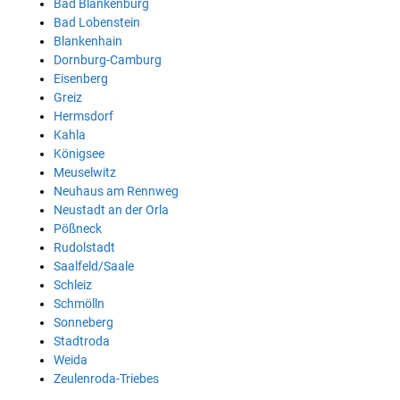
Bad Blankenburg
Bad Lobenstein
Blankenhain
Dornburg-Camburg
Eisenberg
Greiz
Hermsdorf
Kahla
Königsee
Meuselwitz
Neuhaus am Rennweg
Neustadt an der Orla
Pößneck
Rudolstadt
Saalfeld/Saale
Schleiz
Schmölln
Sonneberg
Stadtroda
Weida
Zeulenroda-Triebes