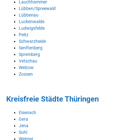
Lauchhammer
Lübben/Spreewald
Lübbenau
Luckenwalde
Ludwigsfelde
Peitz
Schwarzheide
Senftenberg
Spremberg
Vetschau
Welzow
Zossen
Kreisfreie Städte Thüringen
Eisenach
Gera
Jena
Suhl
Weimar