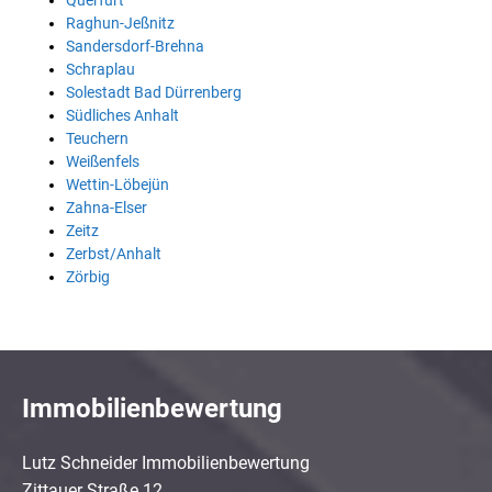
Querfurt
Raghun-Jeßnitz
Sandersdorf-Brehna
Schraplau
Solestadt Bad Dürrenberg
Südliches Anhalt
Teuchern
Weißenfels
Wettin-Löbejün
Zahna-Elser
Zeitz
Zerbst/Anhalt
Zörbig
Immobilienbewertung
Lutz Schneider Immobilienbewertung
Zittauer Straße 12