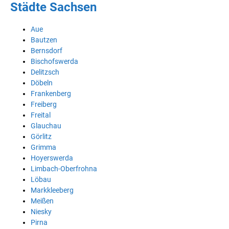
Städte Sachsen
Aue
Bautzen
Bernsdorf
Bischofswerda
Delitzsch
Döbeln
Frankenberg
Freiberg
Freital
Glauchau
Görlitz
Grimma
Hoyerswerda
Limbach-Oberfrohna
Löbau
Markkleeberg
Meißen
Niesky
Pirna