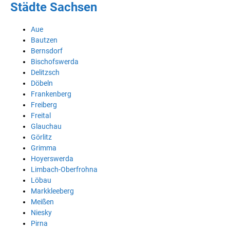
Städte Sachsen
Aue
Bautzen
Bernsdorf
Bischofswerda
Delitzsch
Döbeln
Frankenberg
Freiberg
Freital
Glauchau
Görlitz
Grimma
Hoyerswerda
Limbach-Oberfrohna
Löbau
Markkleeberg
Meißen
Niesky
Pirna