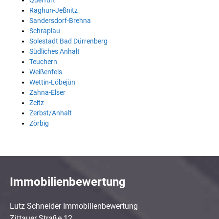
Querfurt
Raghun-Jeßnitz
Sandersdorf-Brehna
Schraplau
Solestadt Bad Dürrenberg
Südliches Anhalt
Teuchern
Weißenfels
Wettin-Löbejün
Zahna-Elser
Zeitz
Zerbst/Anhalt
Zörbig
Immobilienbewertung
Lutz Schneider Immobilienbewertung
Zittauer Straße 12