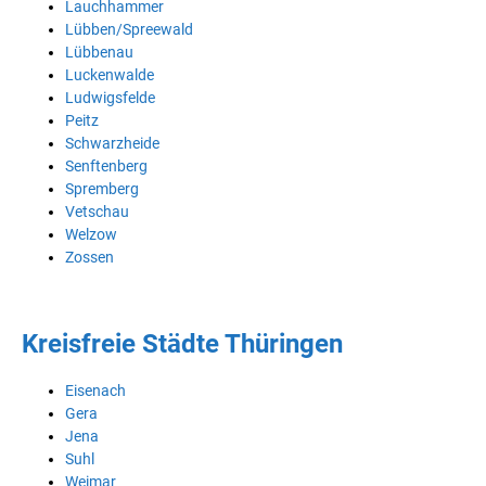
Lauchhammer
Lübben/Spreewald
Lübbenau
Luckenwalde
Ludwigsfelde
Peitz
Schwarzheide
Senftenberg
Spremberg
Vetschau
Welzow
Zossen
Kreisfreie Städte Thüringen
Eisenach
Gera
Jena
Suhl
Weimar