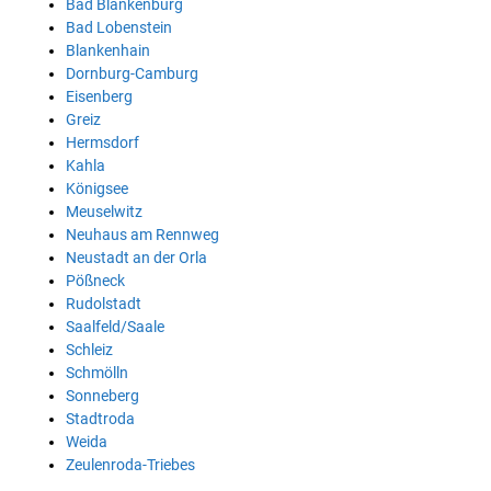
Bad Blankenburg
Bad Lobenstein
Blankenhain
Dornburg-Camburg
Eisenberg
Greiz
Hermsdorf
Kahla
Königsee
Meuselwitz
Neuhaus am Rennweg
Neustadt an der Orla
Pößneck
Rudolstadt
Saalfeld/Saale
Schleiz
Schmölln
Sonneberg
Stadtroda
Weida
Zeulenroda-Triebes