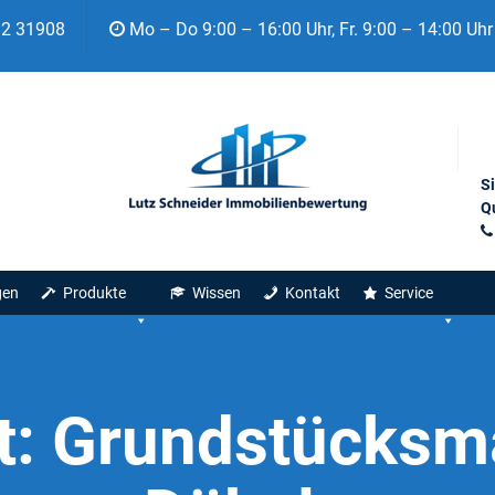
92 31908
Mo – Do 9:00 – 16:00 Uhr, Fr. 9:00 – 14:00 Uhr
S
Qu
gen
Produkte
Wissen
Kontakt
Service
t:
Grundstücksma