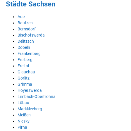
Städte Sachsen
Aue
Bautzen
Bernsdorf
Bischofswerda
Delitzsch
Döbeln
Frankenberg
Freiberg
Freital
Glauchau
Görlitz
Grimma
Hoyerswerda
Limbach-Oberfrohna
Löbau
Markkleeberg
Meißen
Niesky
Pirna