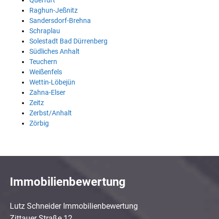
Querfurt
Raghun-Jeßnitz
Sandersdorf-Brehna
Schraplau
Solestadt Bad Dürrenberg
Südliches Anhalt
Teuchern
Weißenfels
Wettin-Löbejün
Zahna-Elser
Zeitz
Zerbst/Anhalt
Zörbig
Immobilienbewertung
Lutz Schneider Immobilienbewertung
Zittauer Straße 12