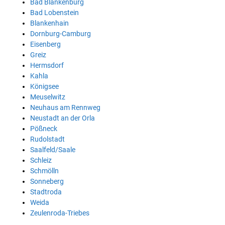
Bad Blankenburg
Bad Lobenstein
Blankenhain
Dornburg-Camburg
Eisenberg
Greiz
Hermsdorf
Kahla
Königsee
Meuselwitz
Neuhaus am Rennweg
Neustadt an der Orla
Pößneck
Rudolstadt
Saalfeld/Saale
Schleiz
Schmölln
Sonneberg
Stadtroda
Weida
Zeulenroda-Triebes