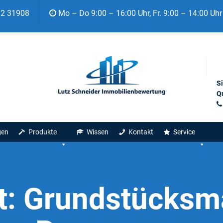
92 31908
Mo – Do 9:00 – 16:00 Uhr, Fr. 9:00 – 14:00 Uhr
S
Qu
gen
Produkte
Wissen
Kontakt
Service
t:
Grundstücksma