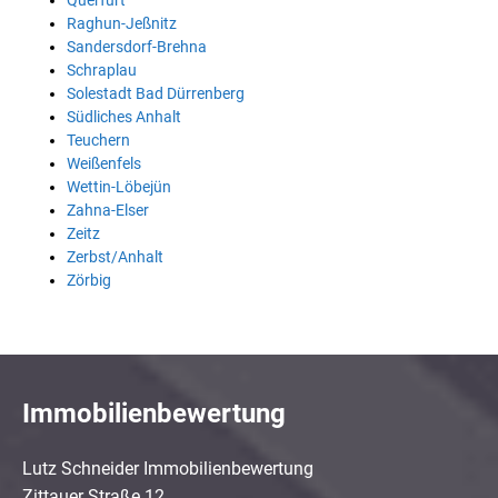
Querfurt
Raghun-Jeßnitz
Sandersdorf-Brehna
Schraplau
Solestadt Bad Dürrenberg
Südliches Anhalt
Teuchern
Weißenfels
Wettin-Löbejün
Zahna-Elser
Zeitz
Zerbst/Anhalt
Zörbig
Immobilienbewertung
Lutz Schneider Immobilienbewertung
Zittauer Straße 12