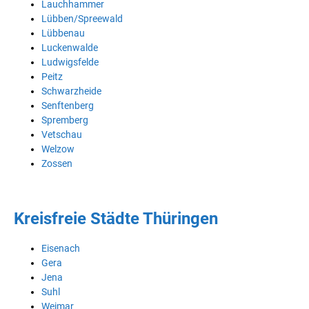
Lauchhammer
Lübben/Spreewald
Lübbenau
Luckenwalde
Ludwigsfelde
Peitz
Schwarzheide
Senftenberg
Spremberg
Vetschau
Welzow
Zossen
Kreisfreie Städte Thüringen
Eisenach
Gera
Jena
Suhl
Weimar