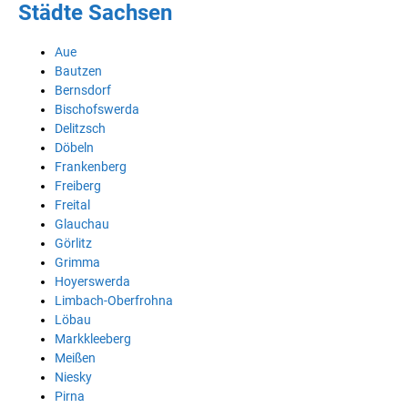
Städte Sachsen
Aue
Bautzen
Bernsdorf
Bischofswerda
Delitzsch
Döbeln
Frankenberg
Freiberg
Freital
Glauchau
Görlitz
Grimma
Hoyerswerda
Limbach-Oberfrohna
Löbau
Markkleeberg
Meißen
Niesky
Pirna