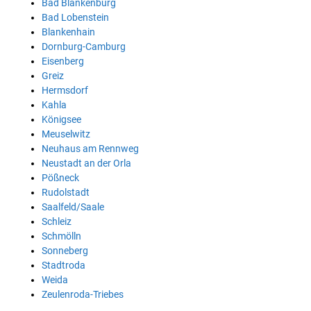
Bad Blankenburg
Bad Lobenstein
Blankenhain
Dornburg-Camburg
Eisenberg
Greiz
Hermsdorf
Kahla
Königsee
Meuselwitz
Neuhaus am Rennweg
Neustadt an der Orla
Pößneck
Rudolstadt
Saalfeld/Saale
Schleiz
Schmölln
Sonneberg
Stadtroda
Weida
Zeulenroda-Triebes