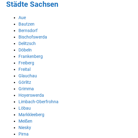
Städte Sachsen
Aue
Bautzen
Bernsdorf
Bischofswerda
Delitzsch
Döbeln
Frankenberg
Freiberg
Freital
Glauchau
Görlitz
Grimma
Hoyerswerda
Limbach-Oberfrohna
Löbau
Markkleeberg
Meißen
Niesky
Pirna