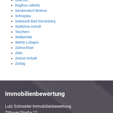
Querfurt
Raghun-Jeßnitz
Sandersdorf-Brehna
Schraplau
Solestadt Bad Dürrenberg
Südliches Anhalt
Teuchern
Weißenfels
Wettin-Löbejün
Zahna-Elser
Zeitz
Zerbst/Anhalt
Zörbig
Immobilienbewertung
Lutz Schneider Immobilienbewertung
Zittauer Straße 12