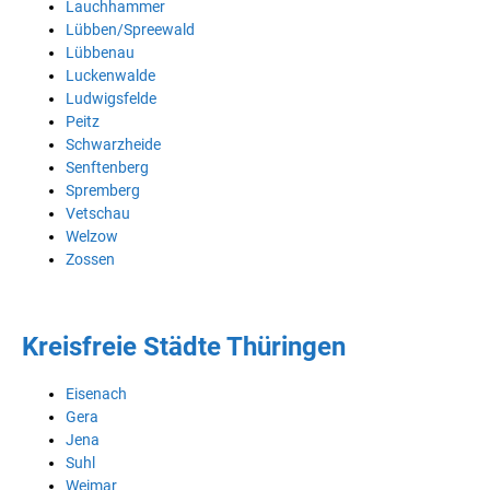
Lauchhammer
Lübben/Spreewald
Lübbenau
Luckenwalde
Ludwigsfelde
Peitz
Schwarzheide
Senftenberg
Spremberg
Vetschau
Welzow
Zossen
Kreisfreie Städte Thüringen
Eisenach
Gera
Jena
Suhl
Weimar