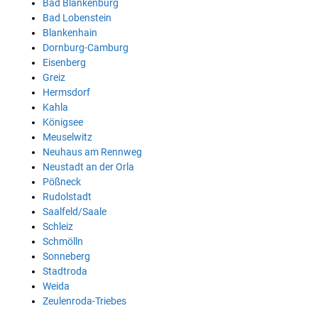
Bad Blankenburg
Bad Lobenstein
Blankenhain
Dornburg-Camburg
Eisenberg
Greiz
Hermsdorf
Kahla
Königsee
Meuselwitz
Neuhaus am Rennweg
Neustadt an der Orla
Pößneck
Rudolstadt
Saalfeld/Saale
Schleiz
Schmölln
Sonneberg
Stadtroda
Weida
Zeulenroda-Triebes