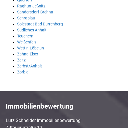
Querfurt
Raghun-Jeßnitz
Sandersdorf-Brehna
Schraplau
Solestadt Bad Dürrenberg
Südliches Anhalt
Teuchern
Weißenfels
Wettin-Löbejün
Zahna-Elser
Zeitz
Zerbst/Anhalt
Zörbig
Immobilienbewertung
Lutz Schneider Immobilienbewertung
Zittauer Straße 12