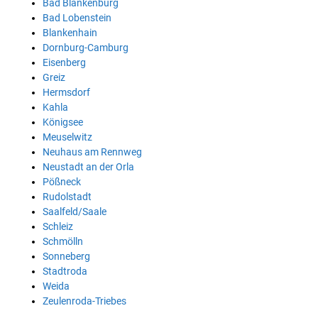
Bad Blankenburg
Bad Lobenstein
Blankenhain
Dornburg-Camburg
Eisenberg
Greiz
Hermsdorf
Kahla
Königsee
Meuselwitz
Neuhaus am Rennweg
Neustadt an der Orla
Pößneck
Rudolstadt
Saalfeld/Saale
Schleiz
Schmölln
Sonneberg
Stadtroda
Weida
Zeulenroda-Triebes