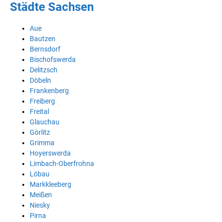
Städte Sachsen
Aue
Bautzen
Bernsdorf
Bischofswerda
Delitzsch
Döbeln
Frankenberg
Freiberg
Freital
Glauchau
Görlitz
Grimma
Hoyerswerda
Limbach-Oberfrohna
Löbau
Markkleeberg
Meißen
Niesky
Pirna