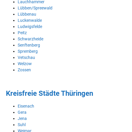
Lauchhammer
Lübben/Spreewald
Lübbenau
Luckenwalde
Ludwigsfelde
Peitz
Schwarzheide
Senftenberg
Spremberg
Vetschau
Welzow
Zossen
Kreisfreie Städte Thüringen
Eisenach
Gera
Jena
Suhl
Weimar