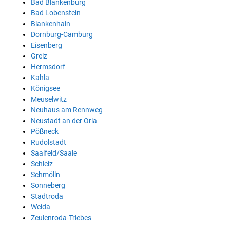
Bad Blankenburg
Bad Lobenstein
Blankenhain
Dornburg-Camburg
Eisenberg
Greiz
Hermsdorf
Kahla
Königsee
Meuselwitz
Neuhaus am Rennweg
Neustadt an der Orla
Pößneck
Rudolstadt
Saalfeld/Saale
Schleiz
Schmölln
Sonneberg
Stadtroda
Weida
Zeulenroda-Triebes