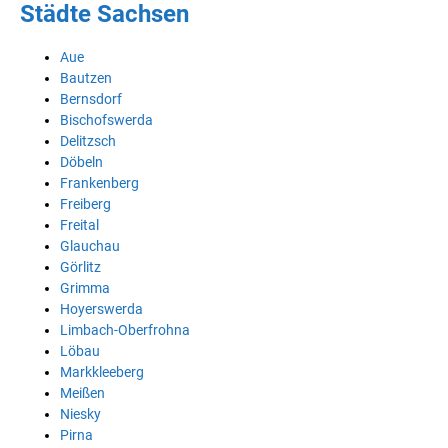
Städte Sachsen
Aue
Bautzen
Bernsdorf
Bischofswerda
Delitzsch
Döbeln
Frankenberg
Freiberg
Freital
Glauchau
Görlitz
Grimma
Hoyerswerda
Limbach-Oberfrohna
Löbau
Markkleeberg
Meißen
Niesky
Pirna