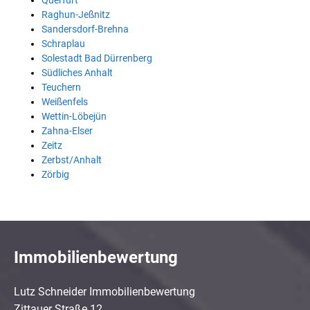
Querfurt
Raghun-Jeßnitz
Sandersdorf-Brehna
Schraplau
Solestadt Bad Dürrenberg
Südliches Anhalt
Teuchern
Weißenfels
Wettin-Löbejün
Zahna-Elser
Zeitz
Zerbst/Anhalt
Zörbig
Immobilienbewertung
Lutz Schneider Immobilienbewertung
Zittauer Straße 12