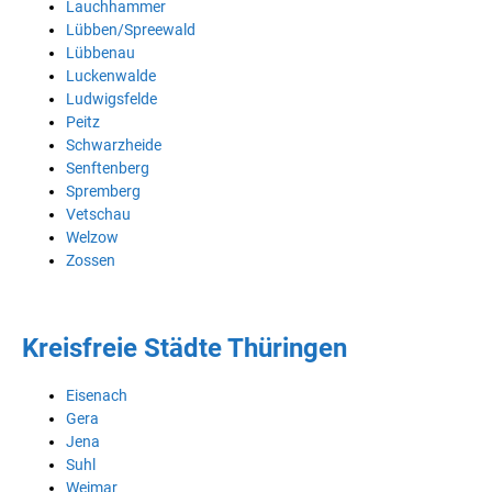
Lauchhammer
Lübben/Spreewald
Lübbenau
Luckenwalde
Ludwigsfelde
Peitz
Schwarzheide
Senftenberg
Spremberg
Vetschau
Welzow
Zossen
Kreisfreie Städte Thüringen
Eisenach
Gera
Jena
Suhl
Weimar