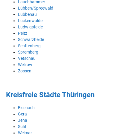
Lauchhammer
Lübben/Spreewald
Lübbenau
Luckenwalde
Ludwigsfelde
Peitz
Schwarzheide
Senftenberg
Spremberg
Vetschau
Welzow
Zossen
Kreisfreie Städte Thüringen
Eisenach
Gera
Jena
Suhl
Weimar