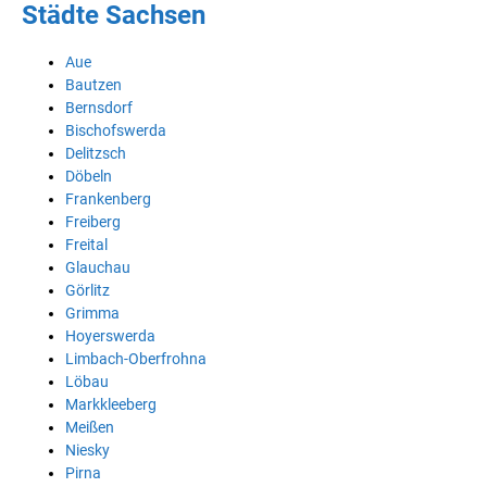
Städte Sachsen
Aue
Bautzen
Bernsdorf
Bischofswerda
Delitzsch
Döbeln
Frankenberg
Freiberg
Freital
Glauchau
Görlitz
Grimma
Hoyerswerda
Limbach-Oberfrohna
Löbau
Markkleeberg
Meißen
Niesky
Pirna