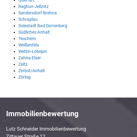
Querfurt
Raghun-Jeßnitz
Sandersdorf-Brehna
Schraplau
Solestadt Bad Dürrenberg
Südliches Anhalt
Teuchern
Weißenfels
Wettin-Löbejün
Zahna-Elser
Zeitz
Zerbst/Anhalt
Zörbig
Immobilienbewertung
Lutz Schneider Immobilienbewertung
Zittauer Straße 12