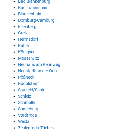
Bad Blankenburg
Bad Lobenstein
Blankenhain
Dornburg-Camburg
Eisenberg
Greiz
Hermsdorf
Kahla
Königsee
Meuselwitz
Neuhaus am Rennweg
Neustadt an der Orla
Pößneck
Rudolstadt
Saalfeld/Saale
Schleiz
Schmölln
Sonneberg
Stadtroda
Weida
Zeulenroda-Triebes