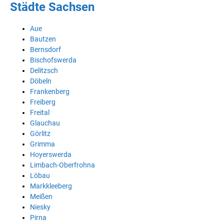
Städte Sachsen
Aue
Bautzen
Bernsdorf
Bischofswerda
Delitzsch
Döbeln
Frankenberg
Freiberg
Freital
Glauchau
Görlitz
Grimma
Hoyerswerda
Limbach-Oberfrohna
Löbau
Markkleeberg
Meißen
Niesky
Pirna