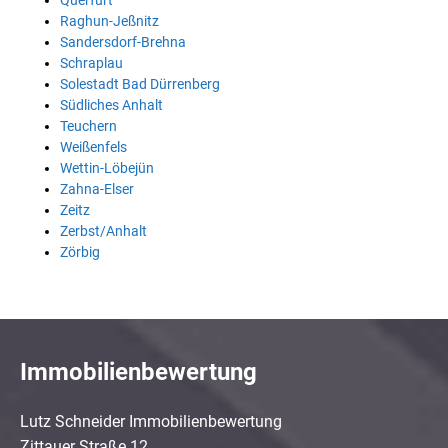
Querfurt
Raghun-Jeßnitz
Sandersdorf-Brehna
Schraplau
Solestadt Bad Dürrenberg
Südliches Anhalt
Teuchern
Weißenfels
Wettin-Löbejün
Zahna-Elser
Zeitz
Zerbst/Anhalt
Zörbig
Immobilienbewertung
Lutz Schneider Immobilienbewertung
Zittauer Straße 12