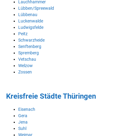
Lauchhammer
Lübben/Spreewald
Lübbenau
Luckenwalde
Ludwigsfelde
Peitz
Schwarzheide
Senftenberg
Spremberg
Vetschau
Welzow
Zossen
Kreisfreie Städte Thüringen
Eisenach
Gera
Jena
Suhl
Weimar