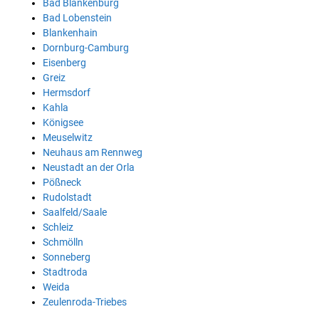
Bad Blankenburg
Bad Lobenstein
Blankenhain
Dornburg-Camburg
Eisenberg
Greiz
Hermsdorf
Kahla
Königsee
Meuselwitz
Neuhaus am Rennweg
Neustadt an der Orla
Pößneck
Rudolstadt
Saalfeld/Saale
Schleiz
Schmölln
Sonneberg
Stadtroda
Weida
Zeulenroda-Triebes