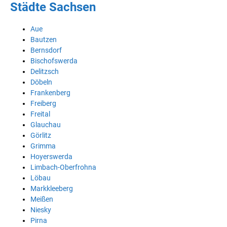
Städte Sachsen
Aue
Bautzen
Bernsdorf
Bischofswerda
Delitzsch
Döbeln
Frankenberg
Freiberg
Freital
Glauchau
Görlitz
Grimma
Hoyerswerda
Limbach-Oberfrohna
Löbau
Markkleeberg
Meißen
Niesky
Pirna