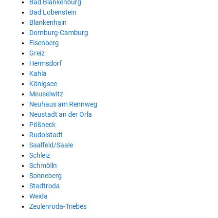
Bad Blankenburg
Bad Lobenstein
Blankenhain
Dornburg-Camburg
Eisenberg
Greiz
Hermsdorf
Kahla
Königsee
Meuselwitz
Neuhaus am Rennweg
Neustadt an der Orla
Pößneck
Rudolstadt
Saalfeld/Saale
Schleiz
Schmölln
Sonneberg
Stadtroda
Weida
Zeulenroda-Triebes