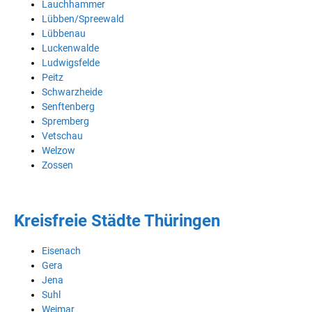
Lauchhammer
Lübben/Spreewald
Lübbenau
Luckenwalde
Ludwigsfelde
Peitz
Schwarzheide
Senftenberg
Spremberg
Vetschau
Welzow
Zossen
Kreisfreie Städte Thüringen
Eisenach
Gera
Jena
Suhl
Weimar