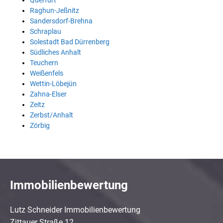
Querfurt
Raghun-Jeßnitz
Sandersdorf-Brehna
Schraplau
Solestadt Bad Dürrenberg
Südliches Anhalt
Teuchern
Weißenfels
Wettin-Löbejün
Zahna-Elser
Zeitz
Zerbst/Anhalt
Zörbig
Immobilienbewertung
Lutz Schneider Immobilienbewertung
Zittauer Straße 12