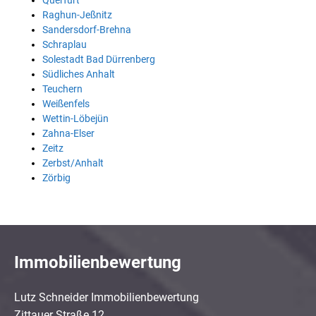
Querfurt
Raghun-Jeßnitz
Sandersdorf-Brehna
Schraplau
Solestadt Bad Dürrenberg
Südliches Anhalt
Teuchern
Weißenfels
Wettin-Löbejün
Zahna-Elser
Zeitz
Zerbst/Anhalt
Zörbig
Immobilienbewertung
Lutz Schneider Immobilienbewertung
Zittauer Straße 12