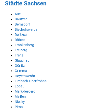
Städte Sachsen
Aue
Bautzen
Bernsdorf
Bischofswerda
Delitzsch
Döbeln
Frankenberg
Freiberg
Freital
Glauchau
Görlitz
Grimma
Hoyerswerda
Limbach-Oberfrohna
Löbau
Markkleeberg
Meißen
Niesky
Pirna