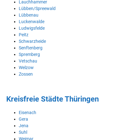
Lauchhammer
Lübben/Spreewald
Lübbenau
Luckenwalde
Ludwigsfelde
Peitz
Schwarzheide
Senftenberg
Spremberg
Vetschau
Welzow
Zossen
Kreisfreie Städte Thüringen
Eisenach
Gera
Jena
Suhl
Weimar