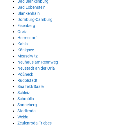
Bad Blankenburg
Bad Lobenstein
Blankenhain
Dornburg-Camburg
Eisenberg
Greiz
Hermsdorf
Kahla
Königsee
Meuselwitz
Neuhaus am Rennweg
Neustadt an der Orla
Pößneck
Rudolstadt
Saalfeld/Saale
Schleiz
Schmölln
Sonneberg
Stadtroda
Weida
Zeulenroda-Triebes