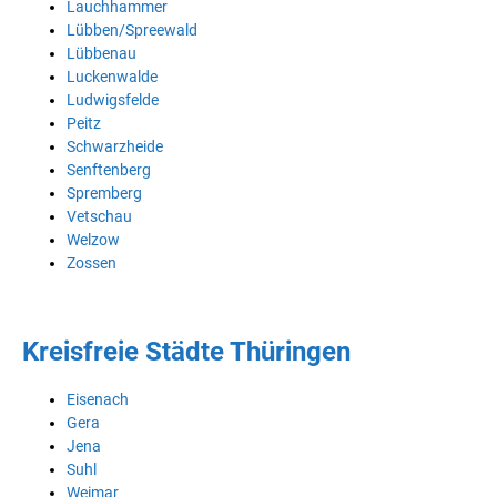
Lauchhammer
Lübben/Spreewald
Lübbenau
Luckenwalde
Ludwigsfelde
Peitz
Schwarzheide
Senftenberg
Spremberg
Vetschau
Welzow
Zossen
Kreisfreie Städte Thüringen
Eisenach
Gera
Jena
Suhl
Weimar