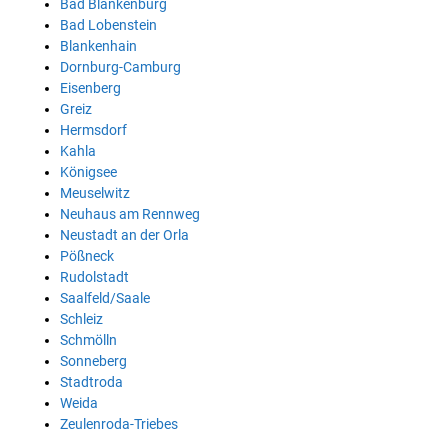
Bad Blankenburg
Bad Lobenstein
Blankenhain
Dornburg-Camburg
Eisenberg
Greiz
Hermsdorf
Kahla
Königsee
Meuselwitz
Neuhaus am Rennweg
Neustadt an der Orla
Pößneck
Rudolstadt
Saalfeld/Saale
Schleiz
Schmölln
Sonneberg
Stadtroda
Weida
Zeulenroda-Triebes