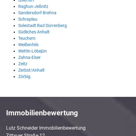
Querfurt
Raghun-Jeßnitz
Sandersdorf-Brehna
Schraplau
Solestadt Bad Dürrenberg
Südliches Anhalt
Teuchern
Weißenfels
Wettin-Löbejün
Zahna-Elser
Zeitz
Zerbst/Anhalt
Zörbig
Immobilienbewertung
Lutz Schneider Immobilienbewertung
Zittauer Straße 12