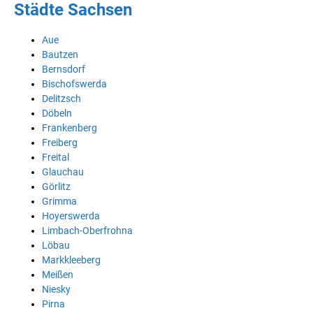
Städte Sachsen
Aue
Bautzen
Bernsdorf
Bischofswerda
Delitzsch
Döbeln
Frankenberg
Freiberg
Freital
Glauchau
Görlitz
Grimma
Hoyerswerda
Limbach-Oberfrohna
Löbau
Markkleeberg
Meißen
Niesky
Pirna