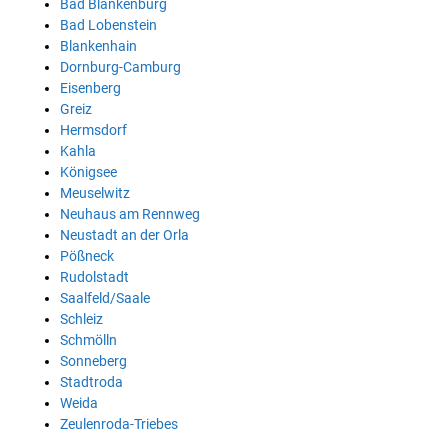
Bad Blankenburg
Bad Lobenstein
Blankenhain
Dornburg-Camburg
Eisenberg
Greiz
Hermsdorf
Kahla
Königsee
Meuselwitz
Neuhaus am Rennweg
Neustadt an der Orla
Pößneck
Rudolstadt
Saalfeld/Saale
Schleiz
Schmölln
Sonneberg
Stadtroda
Weida
Zeulenroda-Triebes