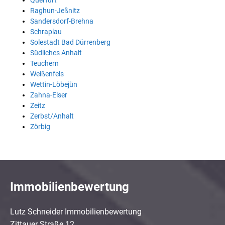
Querfurt
Raghun-Jeßnitz
Sandersdorf-Brehna
Schraplau
Solestadt Bad Dürrenberg
Südliches Anhalt
Teuchern
Weißenfels
Wettin-Löbejün
Zahna-Elser
Zeitz
Zerbst/Anhalt
Zörbig
Immobilienbewertung
Lutz Schneider Immobilienbewertung
Zittauer Straße 12