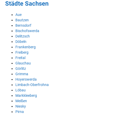
Städte Sachsen
Aue
Bautzen
Bernsdorf
Bischofswerda
Delitzsch
Döbeln
Frankenberg
Freiberg
Freital
Glauchau
Görlitz
Grimma
Hoyerswerda
Limbach-Oberfrohna
Löbau
Markkleeberg
Meißen
Niesky
Pirna