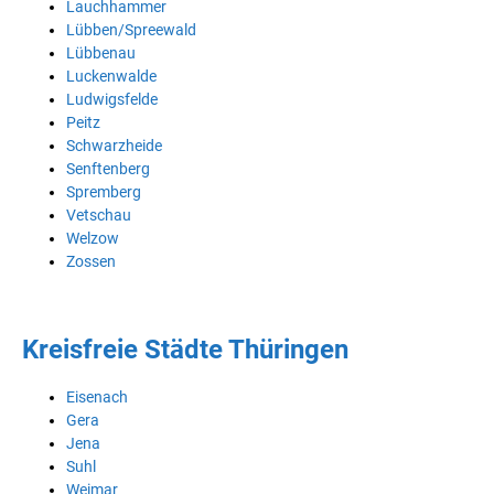
Lauchhammer
Lübben/Spreewald
Lübbenau
Luckenwalde
Ludwigsfelde
Peitz
Schwarzheide
Senftenberg
Spremberg
Vetschau
Welzow
Zossen
Kreisfreie Städte Thüringen
Eisenach
Gera
Jena
Suhl
Weimar