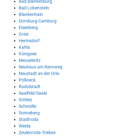
Bad Blankenburg
Bad Lobenstein
Blankenhain
Dornburg-Camburg
Eisenberg
Greiz
Hermsdorf
Kahla
Königsee
Meuselwitz
Neuhaus am Rennweg
Neustadt an der Orla
Pößneck
Rudolstadt
Saalfeld/Saale
Schleiz
Schmölln
Sonneberg
Stadtroda
Weida
Zeulenroda-Triebes