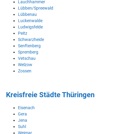
Lauchhammer
Lübben/Spreewald
Lübbenau
Luckenwalde
Ludwigsfelde
Peitz
Schwarzheide
Senftenberg
Spremberg
Vetschau
Welzow
Zossen
Kreisfreie Städte Thüringen
Eisenach
Gera
Jena
Suhl
Weimar