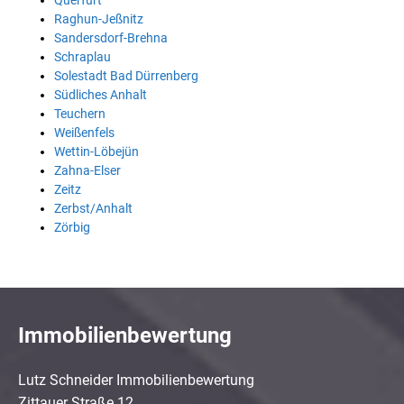
Querfurt
Raghun-Jeßnitz
Sandersdorf-Brehna
Schraplau
Solestadt Bad Dürrenberg
Südliches Anhalt
Teuchern
Weißenfels
Wettin-Löbejün
Zahna-Elser
Zeitz
Zerbst/Anhalt
Zörbig
Immobilienbewertung
Lutz Schneider Immobilienbewertung
Zittauer Straße 12