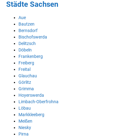
Städte Sachsen
Aue
Bautzen
Bernsdorf
Bischofswerda
Delitzsch
Döbeln
Frankenberg
Freiberg
Freital
Glauchau
Görlitz
Grimma
Hoyerswerda
Limbach-Oberfrohna
Löbau
Markkleeberg
Meißen
Niesky
Pirna