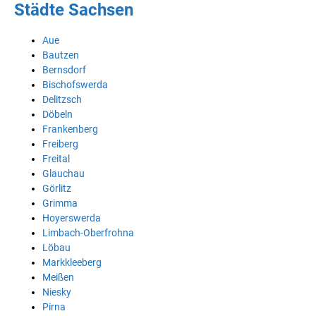
Städte Sachsen
Aue
Bautzen
Bernsdorf
Bischofswerda
Delitzsch
Döbeln
Frankenberg
Freiberg
Freital
Glauchau
Görlitz
Grimma
Hoyerswerda
Limbach-Oberfrohna
Löbau
Markkleeberg
Meißen
Niesky
Pirna