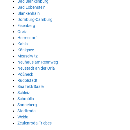
Bad Blankenburg
Bad Lobenstein
Blankenhain
Dornburg-Camburg
Eisenberg
Greiz
Hermsdorf
Kahla
Königsee
Meuselwitz
Neuhaus am Rennweg
Neustadt an der Orla
Pößneck
Rudolstadt
Saalfeld/Saale
Schleiz
Schmölln
Sonneberg
Stadtroda
Weida
Zeulenroda-Triebes