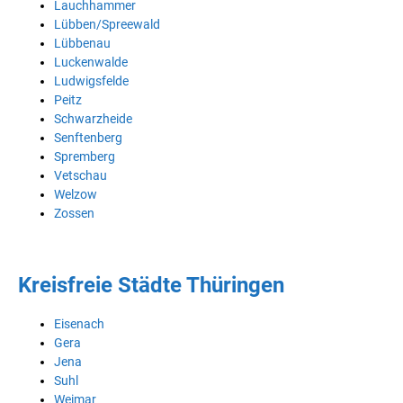
Lauchhammer
Lübben/Spreewald
Lübbenau
Luckenwalde
Ludwigsfelde
Peitz
Schwarzheide
Senftenberg
Spremberg
Vetschau
Welzow
Zossen
Kreisfreie Städte Thüringen
Eisenach
Gera
Jena
Suhl
Weimar