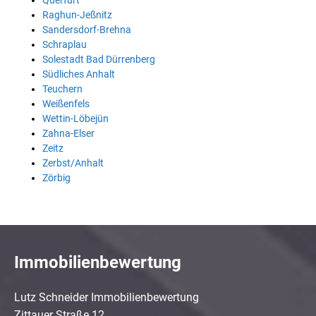
Querfurt
Raghun-Jeßnitz
Sandersdorf-Brehna
Schraplau
Solestadt Bad Dürrenberg
Südliches Anhalt
Teuchern
Weißenfels
Wettin-Löbejün
Zahna-Elser
Zeitz
Zerbst/Anhalt
Zörbig
Immobilienbewertung
Lutz Schneider Immobilienbewertung
Zittauer Straße 12