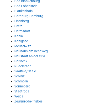
Bad Blankenburg
Bad Lobenstein
Blankenhain
Dornburg-Camburg
Eisenberg
Greiz
Hermsdorf
Kahla
Königsee
Meuselwitz
Neuhaus am Rennweg
Neustadt an der Orla
Pößneck
Rudolstadt
Saalfeld/Saale
Schleiz
Schmölln
Sonneberg
Stadtroda
Weida
Zeulenroda-Triebes