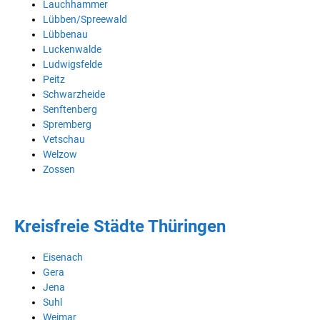
Lauchhammer
Lübben/Spreewald
Lübbenau
Luckenwalde
Ludwigsfelde
Peitz
Schwarzheide
Senftenberg
Spremberg
Vetschau
Welzow
Zossen
Kreisfreie Städte Thüringen
Eisenach
Gera
Jena
Suhl
Weimar