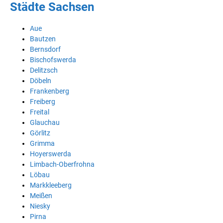
Städte Sachsen
Aue
Bautzen
Bernsdorf
Bischofswerda
Delitzsch
Döbeln
Frankenberg
Freiberg
Freital
Glauchau
Görlitz
Grimma
Hoyerswerda
Limbach-Oberfrohna
Löbau
Markkleeberg
Meißen
Niesky
Pirna