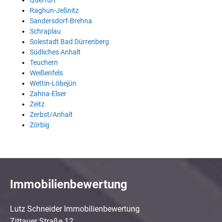
Querfurt
Raghun-Jeßnitz
Sandersdorf-Brehna
Schraplau
Solestadt Bad Dürrenberg
Südliches Anhalt
Teuchern
Weißenfels
Wettin-Löbejün
Zahna-Elser
Zeitz
Zerbst/Anhalt
Zörbig
Immobilienbewertung
Lutz Schneider Immobilienbewertung
Zittauer Straße 12