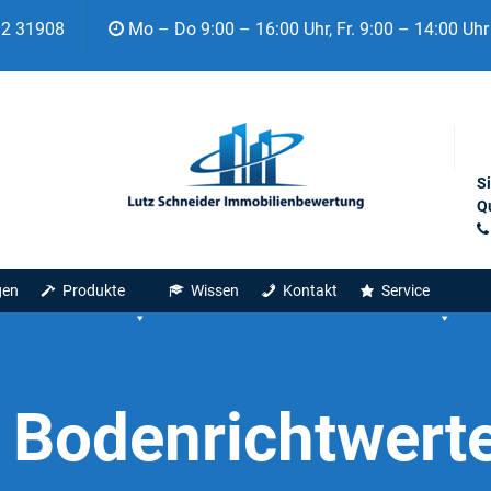
92 31908
Mo – Do 9:00 – 16:00 Uhr, Fr. 9:00 – 14:00 Uhr
S
Qu
gen
Produkte
Wissen
Kontakt
Service
:
Bodenrichtwert