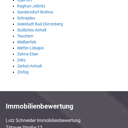
Querfurt
Raghun-Jeßnitz
Sandersdorf-Brehna
Schraplau
Solestadt Bad Dürrenberg
Südliches Anhalt
Teuchern
Weißenfels
Wettin-Löbejün
Zahna-Elser
Zeitz
Zerbst/Anhalt
Zörbig
Immobilienbewertung
Lutz Schneider Immobilienbewertung
Zittauer Straße 12