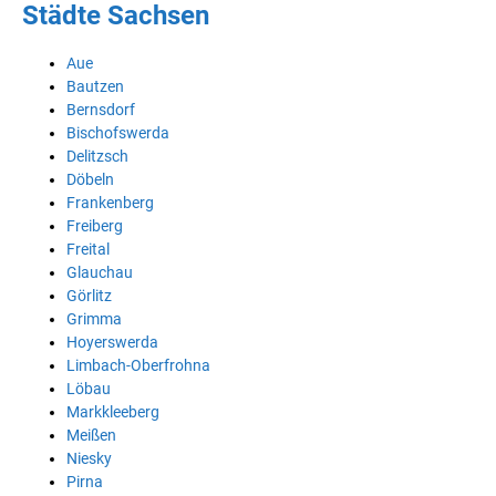
Städte Sachsen
Aue
Bautzen
Bernsdorf
Bischofswerda
Delitzsch
Döbeln
Frankenberg
Freiberg
Freital
Glauchau
Görlitz
Grimma
Hoyerswerda
Limbach-Oberfrohna
Löbau
Markkleeberg
Meißen
Niesky
Pirna