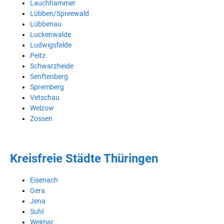
Lauchhammer
Lübben/Spreewald
Lübbenau
Luckenwalde
Ludwigsfelde
Peitz
Schwarzheide
Senftenberg
Spremberg
Vetschau
Welzow
Zossen
Kreisfreie Städte Thüringen
Eisenach
Gera
Jena
Suhl
Weimar