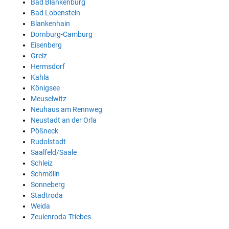
Bad Blankenburg
Bad Lobenstein
Blankenhain
Dornburg-Camburg
Eisenberg
Greiz
Hermsdorf
Kahla
Königsee
Meuselwitz
Neuhaus am Rennweg
Neustadt an der Orla
Pößneck
Rudolstadt
Saalfeld/Saale
Schleiz
Schmölln
Sonneberg
Stadtroda
Weida
Zeulenroda-Triebes