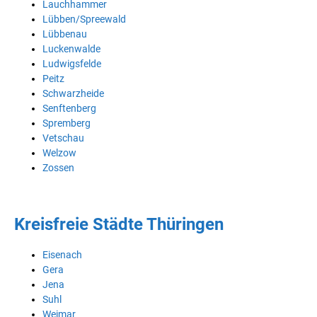
Lauchhammer
Lübben/Spreewald
Lübbenau
Luckenwalde
Ludwigsfelde
Peitz
Schwarzheide
Senftenberg
Spremberg
Vetschau
Welzow
Zossen
Kreisfreie Städte Thüringen
Eisenach
Gera
Jena
Suhl
Weimar