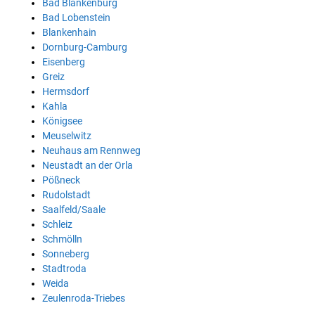
Bad Blankenburg
Bad Lobenstein
Blankenhain
Dornburg-Camburg
Eisenberg
Greiz
Hermsdorf
Kahla
Königsee
Meuselwitz
Neuhaus am Rennweg
Neustadt an der Orla
Pößneck
Rudolstadt
Saalfeld/Saale
Schleiz
Schmölln
Sonneberg
Stadtroda
Weida
Zeulenroda-Triebes