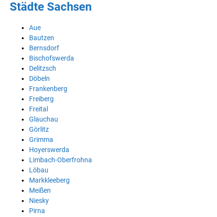
Städte Sachsen
Aue
Bautzen
Bernsdorf
Bischofswerda
Delitzsch
Döbeln
Frankenberg
Freiberg
Freital
Glauchau
Görlitz
Grimma
Hoyerswerda
Limbach-Oberfrohna
Löbau
Markkleeberg
Meißen
Niesky
Pirna