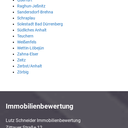
Querfurt
Raghun-Jeßnitz
Sandersdorf-Brehna
Schraplau
Solestadt Bad Dürrenberg
Südliches Anhalt
Teuchern
Weißenfels
Wettin-Löbejün
Zahna-Elser
Zeitz
Zerbst/Anhalt
Zörbig
Immobilienbewertung
Lutz Schneider Immobilienbewertung
Zittauer Straße 12