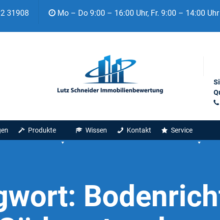
92 31908
Mo – Do 9:00 – 16:00 Uhr, Fr. 9:00 – 14:00 Uhr
S
Qu
gen
Produkte
Wissen
Kontakt
Service
gwort:
Bodenrich