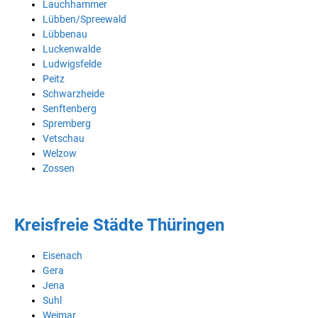
Lauchhammer
Lübben/Spreewald
Lübbenau
Luckenwalde
Ludwigsfelde
Peitz
Schwarzheide
Senftenberg
Spremberg
Vetschau
Welzow
Zossen
Kreisfreie Städte Thüringen
Eisenach
Gera
Jena
Suhl
Weimar