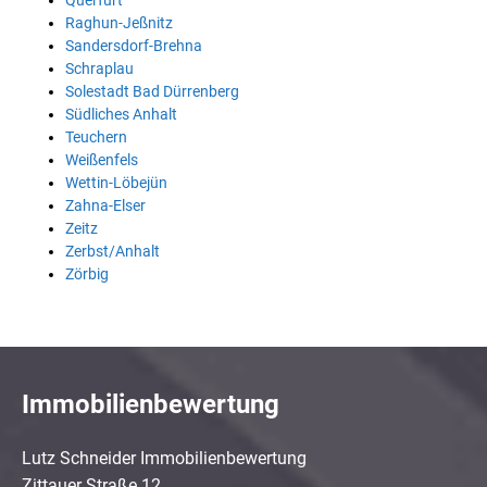
Querfurt
Raghun-Jeßnitz
Sandersdorf-Brehna
Schraplau
Solestadt Bad Dürrenberg
Südliches Anhalt
Teuchern
Weißenfels
Wettin-Löbejün
Zahna-Elser
Zeitz
Zerbst/Anhalt
Zörbig
Immobilienbewertung
Lutz Schneider Immobilienbewertung
Zittauer Straße 12