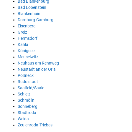
Bad Blankenburg
Bad Lobenstein
Blankenhain
Dornburg-Camburg
Eisenberg
Greiz
Hermsdorf
Kahla
Königsee
Meuselwitz
Neuhaus am Rennweg
Neustadt an der Orla
Pößneck
Rudolstadt
Saalfeld/Saale
Schleiz
Schmölln
Sonneberg
Stadtroda
Weida
Zeulenroda-Triebes