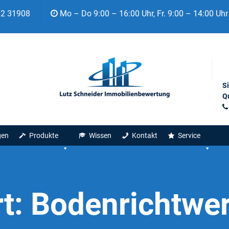
92 31908
Mo – Do 9:00 – 16:00 Uhr, Fr. 9:00 – 14:00 Uhr
S
Qu
gen
Produkte
Wissen
Kontakt
Service
t:
Bodenrichtwe