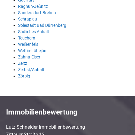
Querfurt
Raghun-Jeßnitz
Sandersdorf-Brehna
Schraplau
Solestadt Bad Dürrenberg
Südliches Anhalt
Teuchern
Weißenfels
Wettin-Löbejün
Zahna-Elser
Zeitz
Zerbst/Anhalt
Zörbig
Immobilienbewertung
Lutz Schneider Immobilienbewertung
Zittauer Straße 12