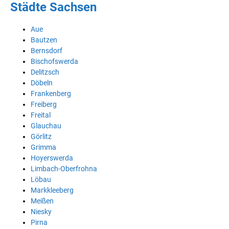
Städte Sachsen
Aue
Bautzen
Bernsdorf
Bischofswerda
Delitzsch
Döbeln
Frankenberg
Freiberg
Freital
Glauchau
Görlitz
Grimma
Hoyerswerda
Limbach-Oberfrohna
Löbau
Markkleeberg
Meißen
Niesky
Pirna