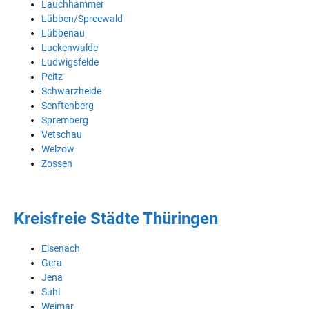
Lauchhammer
Lübben/Spreewald
Lübbenau
Luckenwalde
Ludwigsfelde
Peitz
Schwarzheide
Senftenberg
Spremberg
Vetschau
Welzow
Zossen
Kreisfreie Städte Thüringen
Eisenach
Gera
Jena
Suhl
Weimar