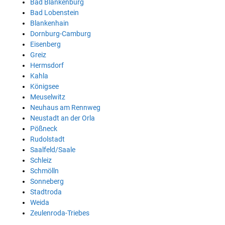
Bad Blankenburg
Bad Lobenstein
Blankenhain
Dornburg-Camburg
Eisenberg
Greiz
Hermsdorf
Kahla
Königsee
Meuselwitz
Neuhaus am Rennweg
Neustadt an der Orla
Pößneck
Rudolstadt
Saalfeld/Saale
Schleiz
Schmölln
Sonneberg
Stadtroda
Weida
Zeulenroda-Triebes