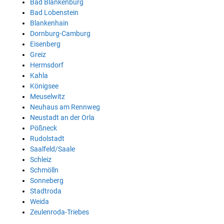
Bad Blankenburg
Bad Lobenstein
Blankenhain
Dornburg-Camburg
Eisenberg
Greiz
Hermsdorf
Kahla
Königsee
Meuselwitz
Neuhaus am Rennweg
Neustadt an der Orla
Pößneck
Rudolstadt
Saalfeld/Saale
Schleiz
Schmölln
Sonneberg
Stadtroda
Weida
Zeulenroda-Triebes