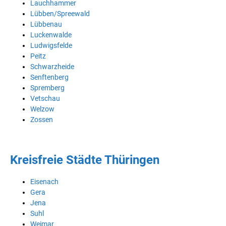
Lauchhammer
Lübben/Spreewald
Lübbenau
Luckenwalde
Ludwigsfelde
Peitz
Schwarzheide
Senftenberg
Spremberg
Vetschau
Welzow
Zossen
Kreisfreie Städte Thüringen
Eisenach
Gera
Jena
Suhl
Weimar