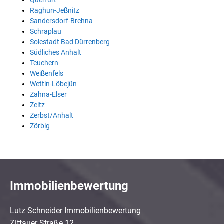
Querfurt
Raghun-Jeßnitz
Sandersdorf-Brehna
Schraplau
Solestadt Bad Dürrenberg
Südliches Anhalt
Teuchern
Weißenfels
Wettin-Löbejün
Zahna-Elser
Zeitz
Zerbst/Anhalt
Zörbig
Immobilienbewertung
Lutz Schneider Immobilienbewertung
Zittauer Straße 12