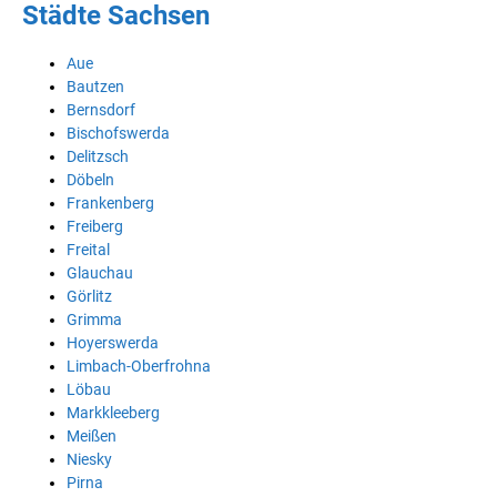
Städte Sachsen
Aue
Bautzen
Bernsdorf
Bischofswerda
Delitzsch
Döbeln
Frankenberg
Freiberg
Freital
Glauchau
Görlitz
Grimma
Hoyerswerda
Limbach-Oberfrohna
Löbau
Markkleeberg
Meißen
Niesky
Pirna