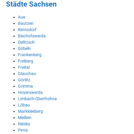
Städte Sachsen
Aue
Bautzen
Bernsdorf
Bischofswerda
Delitzsch
Döbeln
Frankenberg
Freiberg
Freital
Glauchau
Görlitz
Grimma
Hoyerswerda
Limbach-Oberfrohna
Löbau
Markkleeberg
Meißen
Niesky
Pirna