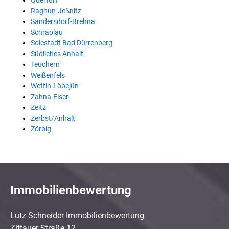
Querfurt
Raghun-Jeßnitz
Sandersdorf-Brehna
Schraplau
Solestadt Bad Dürrenberg
Südliches Anhalt
Teuchern
Weißenfels
Wettin-Löbejün
Zahna-Elser
Zeitz
Zerbst/Anhalt
Zörbig
Immobilienbewertung
Lutz Schneider Immobilienbewertung
Zittauer Straße 12