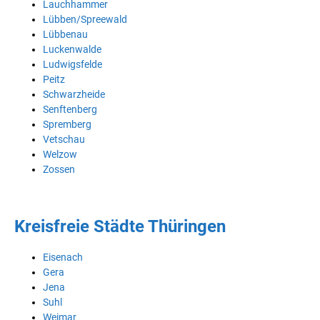
Lauchhammer
Lübben/Spreewald
Lübbenau
Luckenwalde
Ludwigsfelde
Peitz
Schwarzheide
Senftenberg
Spremberg
Vetschau
Welzow
Zossen
Kreisfreie Städte Thüringen
Eisenach
Gera
Jena
Suhl
Weimar