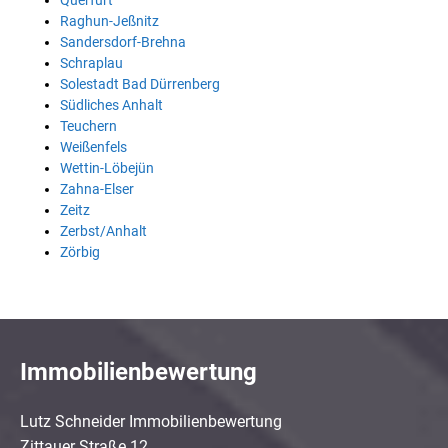
Querfurt
Raghun-Jeßnitz
Sandersdorf-Brehna
Schraplau
Solestadt Bad Dürrenberg
Südliches Anhalt
Teuchern
Weißenfels
Wettin-Löbejün
Zahna-Elser
Zeitz
Zerbst/Anhalt
Zörbig
Immobilienbewertung
Lutz Schneider Immobilienbewertung
Zittauer Straße 12