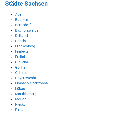
Städte Sachsen
Aue
Bautzen
Bernsdorf
Bischofswerda
Delitzsch
Döbeln
Frankenberg
Freiberg
Freital
Glauchau
Görlitz
Grimma
Hoyerswerda
Limbach-Oberfrohna
Löbau
Markkleeberg
Meißen
Niesky
Pirna