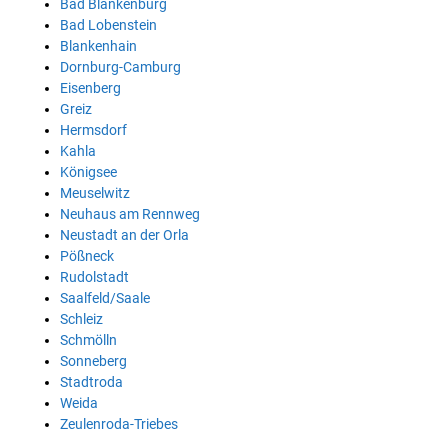
Bad Blankenburg
Bad Lobenstein
Blankenhain
Dornburg-Camburg
Eisenberg
Greiz
Hermsdorf
Kahla
Königsee
Meuselwitz
Neuhaus am Rennweg
Neustadt an der Orla
Pößneck
Rudolstadt
Saalfeld/Saale
Schleiz
Schmölln
Sonneberg
Stadtroda
Weida
Zeulenroda-Triebes