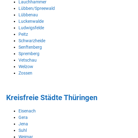
Lauchhammer
Lübben/Spreewald
Lübbenau
Luckenwalde
Ludwigsfelde
Peitz
Schwarzheide
Senftenberg
Spremberg
Vetschau
Welzow
Zossen
Kreisfreie Städte Thüringen
Eisenach
Gera
Jena
Suhl
Weimar