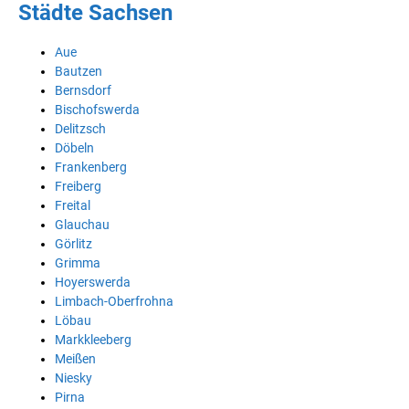
Städte Sachsen
Aue
Bautzen
Bernsdorf
Bischofswerda
Delitzsch
Döbeln
Frankenberg
Freiberg
Freital
Glauchau
Görlitz
Grimma
Hoyerswerda
Limbach-Oberfrohna
Löbau
Markkleeberg
Meißen
Niesky
Pirna