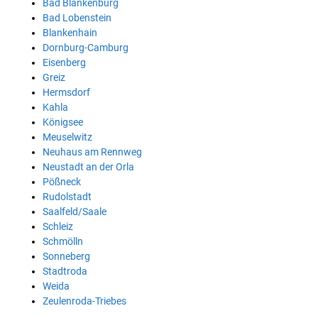
Bad Blankenburg
Bad Lobenstein
Blankenhain
Dornburg-Camburg
Eisenberg
Greiz
Hermsdorf
Kahla
Königsee
Meuselwitz
Neuhaus am Rennweg
Neustadt an der Orla
Pößneck
Rudolstadt
Saalfeld/Saale
Schleiz
Schmölln
Sonneberg
Stadtroda
Weida
Zeulenroda-Triebes