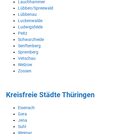
Lauchhammer
Lübben/Spreewald
Lübbenau
Luckenwalde
Ludwigsfelde
Peitz
Schwarzheide
Senftenberg
Spremberg
Vetschau
Welzow
Zossen
Kreisfreie Städte Thüringen
Eisenach
Gera
Jena
Suhl
Weimar