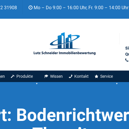
92 31908
Mo – Do 9:00 – 16:00 Uhr, Fr. 9:00 – 14:00 Uhr
S
Qu
gen
Produkte
Wissen
Kontakt
Service
t:
Bodenrichtwer