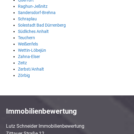
Querfurt
Raghun-Jeßnitz
Sandersdorf-Brehna
Schraplau
Solestadt Bad Dürrenberg
Südliches Anhalt
Teuchern
Weißenfels
Wettin-Löbejün
Zahna-Elser
Zeitz
Zerbst/Anhalt
Zörbig
Immobilienbewertung
Lutz Schneider Immobilienbewertung
Zittauer Straße 12