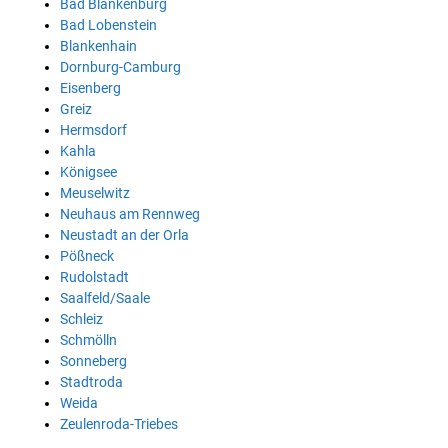
Bad Blankenburg
Bad Lobenstein
Blankenhain
Dornburg-Camburg
Eisenberg
Greiz
Hermsdorf
Kahla
Königsee
Meuselwitz
Neuhaus am Rennweg
Neustadt an der Orla
Pößneck
Rudolstadt
Saalfeld/Saale
Schleiz
Schmölln
Sonneberg
Stadtroda
Weida
Zeulenroda-Triebes