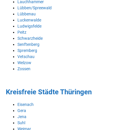
Lauchhammer
Lübben/Spreewald
Lübbenau
Luckenwalde
Ludwigsfelde
Peitz
Schwarzheide
Senftenberg
Spremberg
Vetschau
Welzow
Zossen
Kreisfreie Städte Thüringen
Eisenach
Gera
Jena
Suhl
Weimar