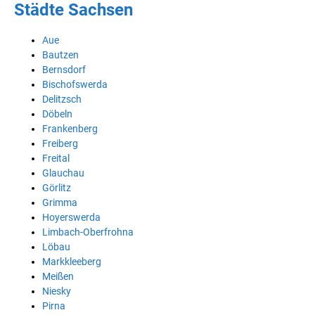
Städte Sachsen
Aue
Bautzen
Bernsdorf
Bischofswerda
Delitzsch
Döbeln
Frankenberg
Freiberg
Freital
Glauchau
Görlitz
Grimma
Hoyerswerda
Limbach-Oberfrohna
Löbau
Markkleeberg
Meißen
Niesky
Pirna