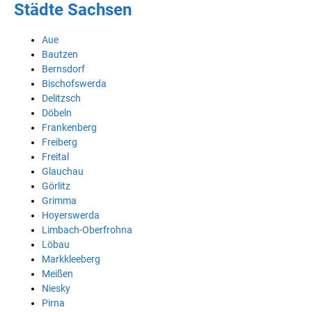
Städte Sachsen
Aue
Bautzen
Bernsdorf
Bischofswerda
Delitzsch
Döbeln
Frankenberg
Freiberg
Freital
Glauchau
Görlitz
Grimma
Hoyerswerda
Limbach-Oberfrohna
Löbau
Markkleeberg
Meißen
Niesky
Pirna