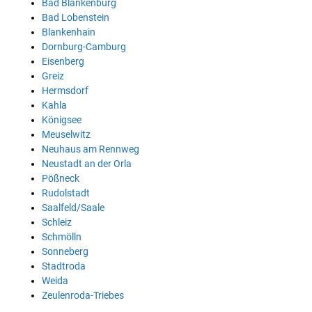
Bad Blankenburg
Bad Lobenstein
Blankenhain
Dornburg-Camburg
Eisenberg
Greiz
Hermsdorf
Kahla
Königsee
Meuselwitz
Neuhaus am Rennweg
Neustadt an der Orla
Pößneck
Rudolstadt
Saalfeld/Saale
Schleiz
Schmölln
Sonneberg
Stadtroda
Weida
Zeulenroda-Triebes