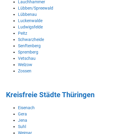
Lauchhammer
Lübben/Spreewald
Lübbenau
Luckenwalde
Ludwigsfelde
Peitz
Schwarzheide
Senftenberg
Spremberg
Vetschau
Welzow
Zossen
Kreisfreie Städte Thüringen
Eisenach
Gera
Jena
Suhl
Weimar