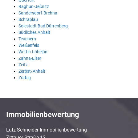
Querfurt
Raghun-Jeßnitz
Sandersdorf-Brehna
Schraplau
Solestadt Bad Dürrenberg
Südliches Anhalt
Teuchern
Weißenfels
Wettin-Löbejün
Zahna-Elser
Zeitz
Zerbst/Anhalt
Zörbig
Immobilienbewertung
Lutz Schneider Immobilienbewertung
Zittauer Straße 12