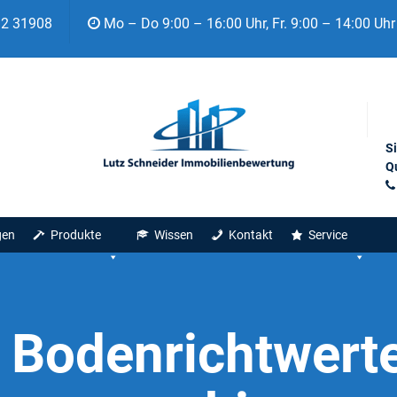
92 31908
Mo – Do 9:00 – 16:00 Uhr, Fr. 9:00 – 14:00 Uhr
S
Qu
gen
Produkte
Wissen
Kontakt
Service
:
Bodenrichtwert